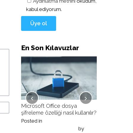
Aydınlatma metnini
okudum,
kabul ediyorum.
En Son Kılavuzlar
ullanılır?
Microsoft Office dosya
Veracrypt ile v
şifreleme özelliği nasıl kullanılır?
nasıl yapılır?
Posted in
Posted in
ı
by
Siber Güvenlik Kılavuzları
by
Siber Güvenlik K