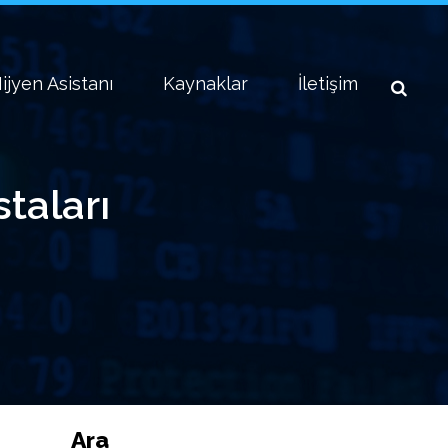
ijyen Asistanı
Kaynaklar
İletişim
taları
Ara