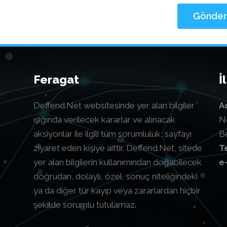
Feragat
İ
Deffend.Net websitesinde yer alan bilgiler
A
ışığında verilecek kararlar ve alınacak
N
aksiyonlar ile ilgili tüm sorumluluk, sayfayı
B
ziyaret eden kişiye aittir. Deffend.Net, sitede
T
yer alan bilgilerin kullanımından doğabilecek
e
doğrudan, dolaylı, özel, sonuç niteliğindeki
ya da diğer tür kayıp veya zararlardan hiçbir
şekilde sorumlu tutulamaz.