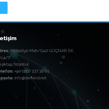
Qode User
Qode User
letişim
dres:
Nisbetiye Mah/Gazi GÜÇNAR SK.
o:4/7
eşiktaş/İstanbul
elefon:
+90 (212) 337 36 65
-posta:
info@deffend.net