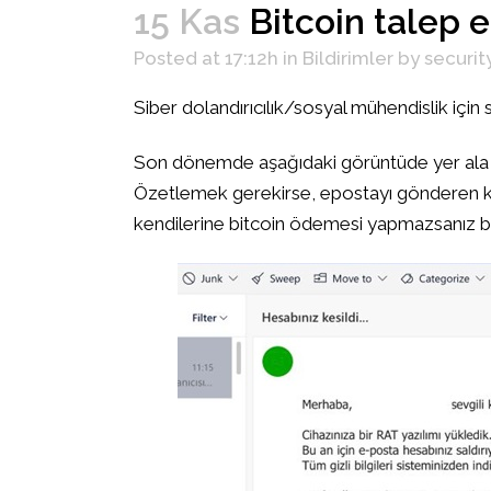
15 Kas
Bitcoin talep e
Posted at 17:12h
in
Bildirimler
by
securit
Siber dolandırıcılık/sosyal mühendislik için 
Son dönemde aşağıdaki görüntüde yer ala ve
Özetlemek gerekirse, epostayı gönderen ki
kendilerine bitcoin ödemesi yapmazsanız bu 