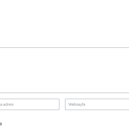
Bitlocker Nedir, Nasıl K
Posted in
Siber Güvenlik Kılavuzlar
a
Deffender