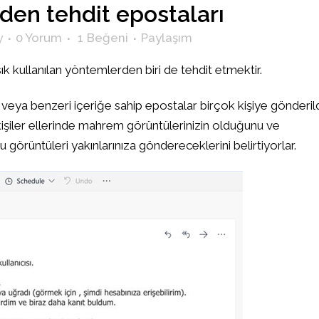
den tehdit epostaları
y
0 Yorum
1
Beğeni
Paylaşım
sık kullanılan yöntemlerden biri de tehdit etmektir.
ya benzeri içeriğe sahip epostalar birçok kişiye gönderild
şiler ellerinde mahrem görüntülerinizin olduğunu ve
görüntüleri yakınlarınıza göndereceklerini belirtiyorlar.