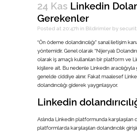
24 Kas
Linkedin Doland
Gerekenler
Posted at 20:47h
in
Bildirimler
by
securit
“Ön ödeme dolandırıcılığı” sanal iletişim kan
yöntemidir. Genel olarak “Nijeryalı Dolandırıcıl
olarak iş amaçlı kullanılan bir platform ve L
kişilere ait. Bu nedenle Linkedin aracılığıy
genelde ciddiye alınır. Fakat maalesef Linke
dolandırıcılığı giderek yaygınlaşıyor.
Linkedin dolandırıcılığ
Aslında Linkedin platformunda karşılaşılan do
platformlarda karşılaşılan dolandırıcılık gir