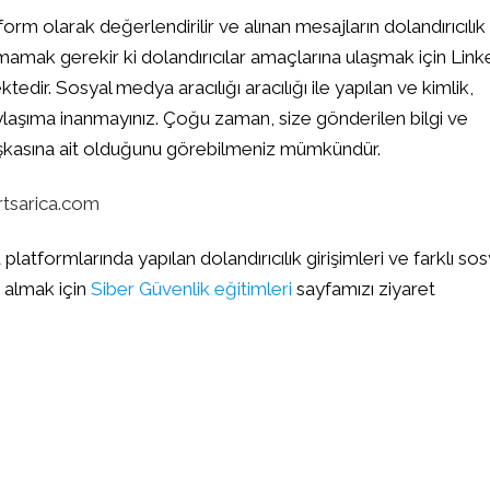
atform olarak değerlendirilir ve alınan mesajların dolandırıcılık
amak gerekir ki dolandırıcılar amaçlarına ulaşmak için Link
tedir. Sosyal medya aracılığı aracılığı ile yapılan ve kimlik,
aylaşıma inanmayınız. Çoğu zaman, size gönderilen bilgi ve
aşkasına ait olduğunu görebilmeniz mümkündür.
tsarica.com
platformlarında yapılan dolandırıcılık girişimleri ve farklı sos
im almak için
Siber Güvenlik eğitimleri
sayfamızı ziyaret
Bitlocker Nedir, Nasıl K
Posted in
Siber Güvenlik Kılavuzlar
Deffender