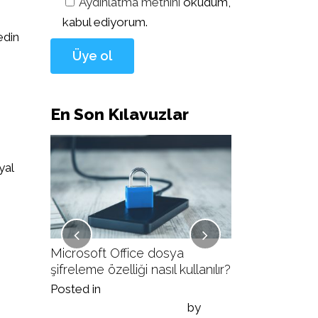
Aydınlatma metnini
okudum,
kabul ediyorum.
edin
En Son Kılavuzlar
yal
ullanılır?
Microsoft Office dosya
Veracrypt ile v
şifreleme özelliği nasıl kullanılır?
nasıl yapılır?
Posted in
Posted in
ı
by
Siber Güvenlik Kılavuzları
by
Siber Güvenlik K