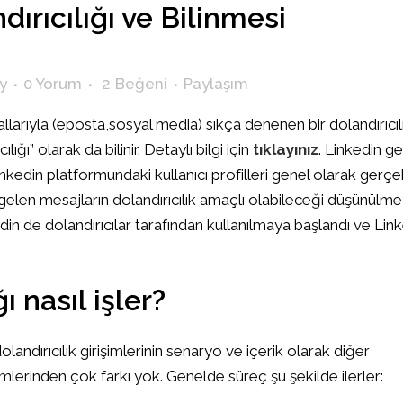
ırıcılığı ve Bilinmesi
y
0 Yorum
2
Beğeni
Paylaşım
allarıyla (eposta,sosyal media) sıkça denenen bir dolandırıcıl
ığı” olarak da bilinir. Detaylı bilgi için
tıklayınız
. Linkedin g
inkedin platformundaki kullanıcı profilleri genel olarak gerçe
la gelen mesajların dolandırıcılık amaçlı olabileceği düşünülm
din de dolandırıcılar tarafından kullanılmaya başlandı ve Lin
ı nasıl işler?
landırıcılık girişimlerinin senaryo ve içerik olarak diğer
işimlerinden çok farkı yok. Genelde süreç şu şekilde ilerler: