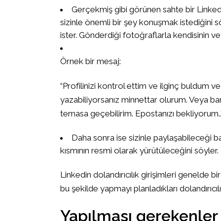
Gerçekmiş gibi görünen sahte bir Linkedin 
sizinle önemli bir şey konuşmak istediğini s
ister. Gönderdiği fotoğraflarla kendisinin 
Örnek bir mesaj:
“Profilinizi kontrol ettim ve ilginç buldum 
yazabiliyorsanız minnettar olurum. Veya ba
temasa geçebilirim. Epostanızı bekliyorum..
Daha sonra ise sizinle paylaşabileceği bağ
kısmının resmi olarak yürütüleceğini söyler. E
Linkedin dolandırıcılık girişimleri genelde bir 
bu şekilde yapmayı planladıkları dolandırıcılı
Yapılması gerekenler