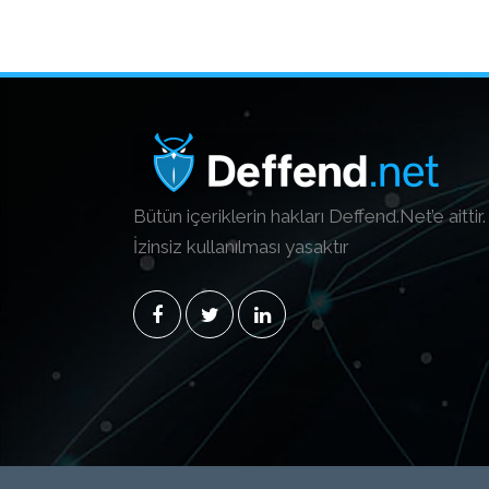
Bütün içeriklerin hakları Deffend.Net’e aittir.
İzinsiz kullanılması yasaktır