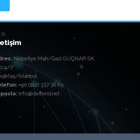
letişim
dres:
Nisbetiye Mah/Gazi GÜÇNAR SK.
o:4/7
eşiktaş/İstanbul
elefon:
+90 (212) 337 36 65
-posta:
info@deffend.net