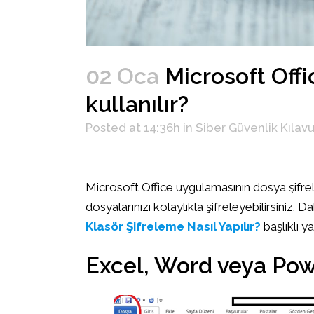
02 Oca
Microsoft Offi
kullanılır?
Posted at 14:36h
in
Siber Güvenlik Kılavu
Microsoft Office uygulamasının dosya şifre
dosyalarınızı kolaylıkla şifreleyebilirsiniz. 
Klasör Şifreleme Nasıl Yapılır?
başlıklı ya
Excel, Word veya Pow