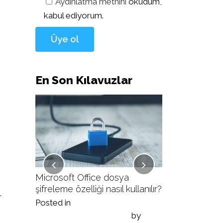
Aydınlatma metnini
okudum,
kabul ediyorum.
En Son Kılavuzlar
ullanılır?
Microsoft Office dosya
Veracrypt ile v
şifreleme özelliği nasıl kullanılır?
nasıl yapılır?
.
Posted in
Posted in
ı
by
Siber Güvenlik Kılavuzları
by
Siber Güvenlik K