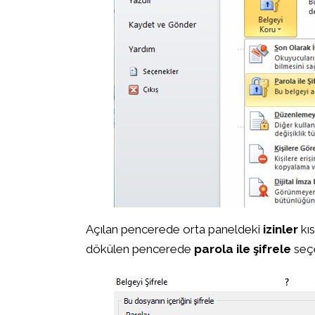
Açılan pencerede orta paneldeki
izinler
kı
dökülen pencerede
parola ile şifrele
seçe