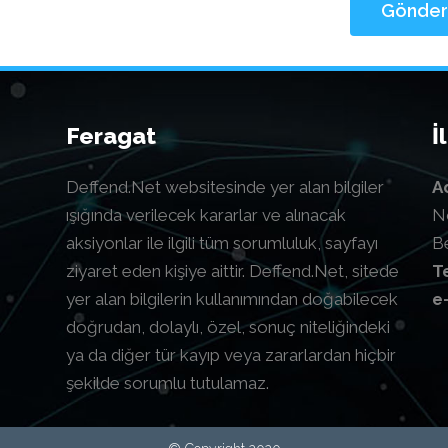
Feragat
İ
Deffend.Net websitesinde yer alan bilgiler
A
ışığında verilecek kararlar ve alınacak
N
aksiyonlar ile ilgili tüm sorumluluk, sayfayı
B
ziyaret eden kişiye aittir. Deffend.Net, sitede
T
yer alan bilgilerin kullanımından doğabilecek
e
doğrudan, dolaylı, özel, sonuç niteliğindeki
ya da diğer tür kayıp veya zararlardan hiçbir
şekilde sorumlu tutulamaz.