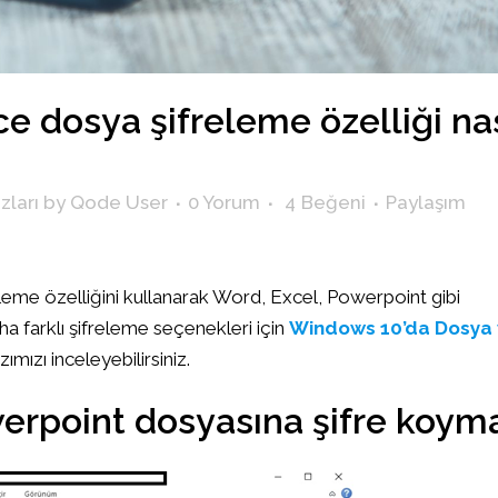
ce dosya şifreleme özelliği nas
zları
by
Qode User
0 Yorum
4
Beğeni
Paylaşım
leme özelliğini kullanarak Word, Excel, Powerpoint gibi
Daha farklı şifreleme seçenekleri için
Windows 10’da Dosya
zımızı inceleyebilirsiniz.
erpoint dosyasına şifre koym