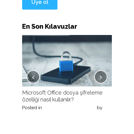
En Son Kılavuzlar
lır?
Microsoft Office dosya şifreleme
Veracrypt
özelliği nasıl kullanılır?
yapılır?
arı
by
Posted in
Siber Güvenlik Kılavuzları
by
Posted in
Qode User
Qode Use