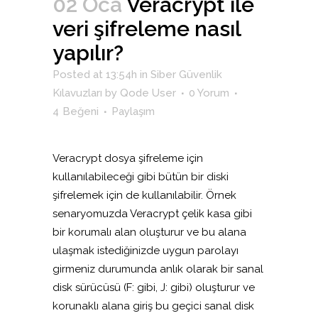
02 Oca
Veracrypt ile
veri şifreleme nasıl
yapılır?
Posted at 13:54h
in
Siber Güvenlik
Kılavuzları
by
Qode User
0 Yorum
4
Beğeni
Paylaşım
Veracrypt dosya şifreleme için
kullanılabileceği gibi bütün bir diski
şifrelemek için de kullanılabilir. Örnek
senaryomuzda Veracrypt çelik kasa gibi
bir korumalı alan oluşturur ve bu alana
ulaşmak istediğinizde uygun parolayı
girmeniz durumunda anlık olarak bir sanal
disk sürücüsü (F: gibi, J: gibi) oluşturur ve
korunaklı alana giriş bu geçici sanal disk