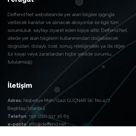
Deffend.Net websitesinde yer alan bilgiler ışığında
verilecek kararlar ve alınacak aksiyonlar ile ilgili tüm
sorumluluk, sayfayı ziyaret eden kişiye aittir. Deffend.Net,
sitede yer alan bilgilerin kullanımından doğabilecek
doğrudan, dolaylı, özel, sonuç niteliğindeki ya da diğer
tür kayıp veya zararlardan hiçbir şekilde sorumlu
tutulamaz.
İletişim
Adres:
Nisbetiye Mah/Gazi GÜÇNAR SK. No:4/7
Beşiktaş/İstanbul
Telefon:
+90 (212) 337 36 65
e-posta:
info@deffend.net