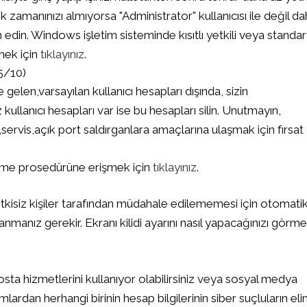
Kullanılır?
zamanınızı almıyorsa "Administrator" kullanıcısı ile değil d
Posted in
cih edin. Windows işletim sisteminde kısıtlı yetkili veya standar
Siber Güvenlik Kılavu
mek için
tıklayınız
.
Deffender
(5/10)
te gelen,varsayılan kullanıcı hesapları dışında, sizin
ullanıcı hesapları var ise bu hesapları silin. Unutmayın,
,servis,açık port saldırganlara amaçlarına ulaşmak için fırsat
ilme prosedürüne erişmek için
tıklayınız
.
yetkisiz kişiler tarafından müdahale edilememesi için otomati
lanmanız gerekir. Ekranı kilidi ayarını nasıl yapacağınızı görm
sta hizmetlerini kullanıyor olabilirsiniz veya sosyal medya
mlardan herhangi birinin hesap bilgilerinin siber suçluların eli