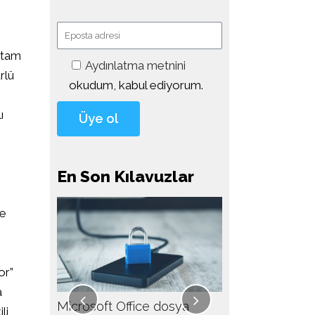
m tam
Aydınlatma metnini
rlü
okudum, kabul ediyorum.
m
ı
En Son Kılavuzlar
ve
or”
a
sıl
Microsoft Office dosya
Veracrypt ile ve
li