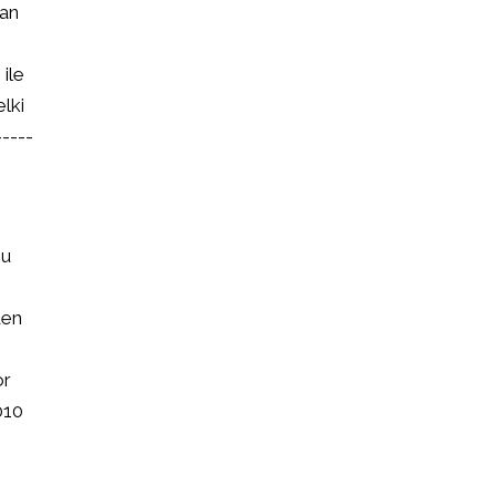
lan
 ile
elki
-----
ğu
den
or
010