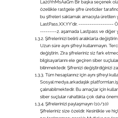
La20YnMsAaGm Bir başka seçenek olarak 
özellikle rastgele şifre üreticiler tarafı
bu şifreleri saklamak amacıyla üretilen 
LastPass,XX,YY'dir. ------------------- Ö
---------2. aşamada Lastpass ve diğer yaz
Şifrelerinizi belirli aralıklarla değiştiri
Uzun süre aynı şifreyi kullanmayın. Terci
değiştirin. Zira şifreleriniz siz fark etme
bilgisayarlarını ele geçiren siber suçlula
bilinmektedir. Şifrenizi değiştirdiğinizi
Tüm hesaplarınız için aynı şifreyi kul
Sosyal medya,arkadaşlık platformları,iş a
çalınabilmektedir. Bu amaçlar için kullan
siber suçlular rahatlıkla çok daha önemli 
Şifrelerinizi paylaşmayın (10/10)
Şifreleriniz size özeldir. Kesinlikle ve hi