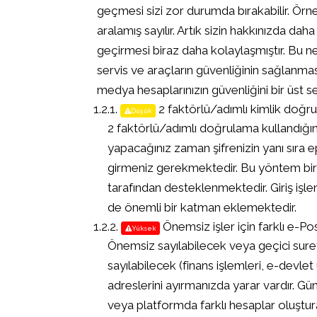
geçmesi sizi zor durumda bırakabilir. Örneğ
aralamış sayılır. Artık sizin hakkınızda dah
geçirmesi biraz daha kolaylaşmıştır. Bu n
servis ve araçların güvenliğinin sağlanm
medya hesaplarınızın güvenliğini bir üst se
2 faktörlü/adımlı kimlik doğru
Düşük
2 faktörlü/adımlı doğrulama kullandığı
yapacağınız zaman şifrenizin yanı sıra
girmeniz gerekmektedir. Bu yöntem birç
tarafından desteklenmektedir. Giriş işle
de önemli bir katman eklemektedir.
Önemsiz işler için farklı e-Po
Yüksek
Önemsiz sayılabilecek veya geçici suretl
sayılabilecek (finans işlemleri, e-devlet
adreslerini ayırmanızda yarar vardır. G
veya platformda farklı hesaplar oluştur