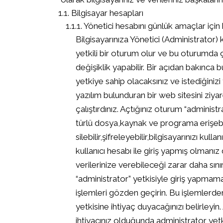
Bilgisayar hesapları
Yönetici hesabını günlük amaçlar için
Bilgisayarınıza Yönetici (Administrator)
yetkili bir oturum olur ve bu oturumda ça
değişiklik yapabilir. Bir açıdan bakınca b
yetkiye sahip olacaksınız ve istediğinizi
yazılım bulunduran bir web sitesini ziyaret
çalıştırdınız. Açtığınız oturum “administr
türlü dosya,kaynak ve programa erişebi
silebilir,şifreleyebilir,bilgisayarınızı kulla
kullanıcı hesabı ile giriş yapmış olmanız 
verilerinize verebileceği zarar daha sın
“administrator” yetkisiyle giriş yapmamay
işlemleri gözden geçirin. Bu işlemlerde
yetkisine ihtiyaç duyacağınızı belirleyi
ihtiyacınız olduğunda administrator yetkis