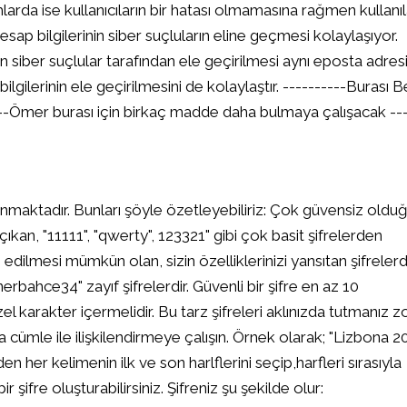
rda ise kullanıcıların bir hatası olmamasına rağmen kullanı
sap bilgilerinin siber suçluların eline geçmesi kolaylaşıyor.
nin siber suçlular tarafından ele geçirilmesi aynı eposta adresi
ilgilerinin ele geçirilmesini de kolaylaştır. ----------Burası B
-------Ömer burası için birkaç madde daha bulmaya çalışacak --
unmaktadır. Bunları şöyle özetleyebiliriz: Çok güvensiz oldu
ıkan, "11111", "qwerty", 123321" gibi çok basit şifrelerden
n edilmesi mümkün olan, sizin özelliklerinizi yansıtan şifreler
rbahce34" zayıf şifrelerdir. Güvenli bir şifre en az 10
l karakter içermelidir. Bu tarz şifreleri aklınızda tutmanız z
eya cümle ile ilişkilendirmeye çalışın. Örnek olarak; "Lizbona 2
n her kelimenin ilk ve son harlflerini seçip,harfleri sırasıyla
 şifre oluşturabilirsiniz. Şifreniz şu şekilde olur: