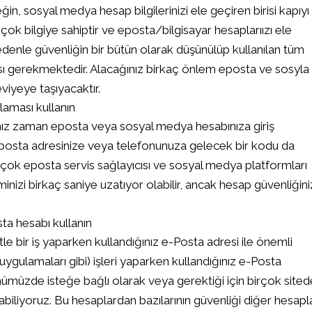
in, sosyal medya hesap bilgilerinizi ele geçiren birisi kapıyı
a çok bilgiye sahiptir ve eposta/bilgisayar hesaplarıızı ele
edenle güvenliğin bir bütün olarak düşünülüp kullanılan tüm
ası gerekmektedir. Alacağınız birkaç önlem eposta ve sosyla
viyeye taşıyacaktır.
laması kullanın
nız zaman eposta veya sosyal medya hesabınıza giriş
 eposta adresinize veya telefonunuza gelecek bir kodu da
ok eposta servis sağlayıcısı ve sosyal medya platformları
minizi birkaç saniye uzatıyor olabilir, ancak hesap güvenliğin
sta hesabı kullanın
e bir iş yaparken kullandığınız e-Posta adresi ile önemli
 uygulamaları gibi) işleri yaparken kullandığınız e-Posta
ünümüzde isteğe bağlı olarak veya gerektiği için birçok sited
abiliyoruz. Bu hesaplardan bazılarının güvenliği diğer hesapl