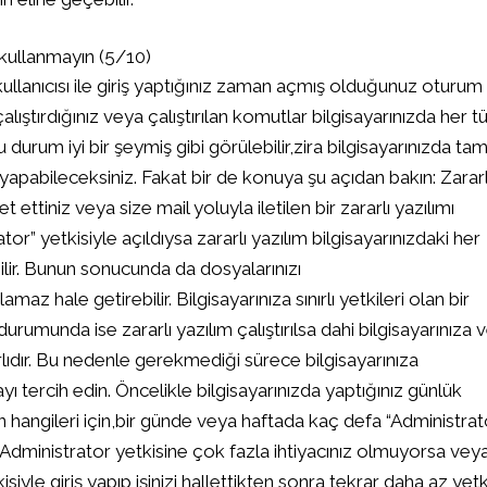
 kullanmayın (5/10)
 kullanıcısı ile giriş yaptığınız zaman açmış olduğunuz oturu
lıştırdığınız veya çalıştırılan komutlar bilgisayarınızda her tü
u durum iyi bir şeymiş gibi görülebilir,zira bilgisayarınızda ta
 yapabileceksiniz. Fakat bir de konuya şu açıdan bakın: Zararl
 ettiniz veya size mail yoluyla iletilen bir zararlı yazılımı
ator” yetkisiyle açıldıysa zararlı yazılım bilgisayarınızdaki her
lir. Bunun sonucunda da dosyalarınızı
nılamaz hale getirebilir. Bilgisayarınıza sınırlı yetkileri olan bir
durumunda ise zararlı yazılım çalıştırılsa dahi bilgisayarınıza 
ırlıdır. Bu nedenle gerekmediği sürece bilgisayarınıza
ı tercih edin. Öncelikle bilgisayarınızda yaptığınız günlük
n hangileri için,bir günde veya haftada kaç defa “Administrat
n. Administrator yetkisine çok fazla ihtiyacınız olmuyorsa vey
Bitlocker Nedir, Na
iyle giriş yapıp işinizi hallettikten sonra tekrar daha az yetki