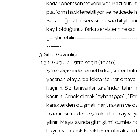
kadar önemsenmeyebiliyor. Bazı durumla
platform hack'lenebiliyor ve neticede he
Kullandığınız bir servisin hesap bilgileri
kayıt olduğunuz farklı servislerin hesap b
geliştirilebilir----------------- ------
-------
Şifre Güvenliği
Güçlü bir şifre seçin (10/10)
Şifre seçiminde temel birkaç kriter bul
yaşanan olaylarda tekrar tekrar ortaya ç
kaçının. Sizi tanıyanlar tarafından tahmi
kaçının. Örnek olarak "Ayhan1990" , "Fene
karakterden oluşmalı, harf, rakam ve öze
olabilir. Bu nedenle şifreleri bir olay v
yılının Mayıs ayında gitmiştim" cümlesinde
büyük ve küçük karakterler olarak alıp bir