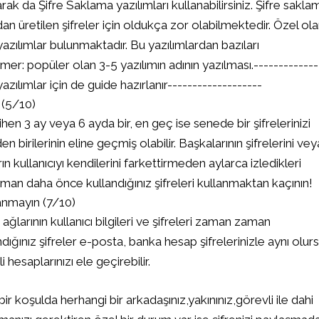
da Şifre Saklama yazılımları kullanabilirsiniz. Şifre sakla
ndan üretilen şifreler için oldukça zor olabilmektedir. Özel ol
yazılımlar bulunmaktadır. Bu yazılımlardan bazıları
mer: popüler olan 3-5 yazılımın adının yazılması.-------------
ılımlar için de guide hazırlanır-------------------
n (5/10)
hen 3 ay veya 6 ayda bir, en geç ise senede bir şifrelerinizi
den birilerinin eline geçmiş olabilir. Başkalarının şifrelerini vey
rın kullanıcıyı kendilerini farkettirmeden aylarca izledikleri
 zaman daha önce kullandığınız şifreleri kullanmaktan kaçının!
lanmayın (7/10)
ğlarının kullanıcı bilgileri ve şifreleri zaman zaman
dığınız şifreler e-posta, banka hesap şifrelerinizle aynı olur
hesaplarınızı ele geçirebilir.
çbir koşulda herhangi bir arkadaşınız,yakınınız,görevli ile dahi